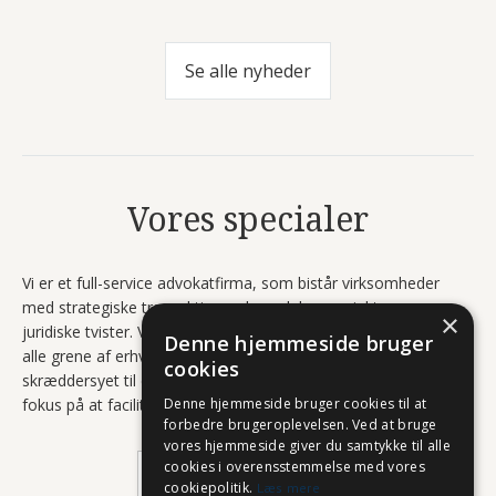
Se alle nyheder
Vores specialer
Vi er et full-service advokatfirma, som bistår virksomheder
med strategiske transaktioner, komplekse projekter og
×
juridiske tvister. Vores specialister har indgående kendskab til
Denne hjemmeside bruger
alle grene af erhvervsjuraen, og vores rådgivning er derfor
cookies
skræddersyet til den konkrete problemstilling. Alt sammen med
Denne hjemmeside bruger cookies til at
fokus på at facilitere langsigtet værdiskabelse.
forbedre brugeroplevelsen. Ved at bruge
vores hjemmeside giver du samtykke til alle
cookies i overensstemmelse med vores
Se alle vores specialer
cookiepolitik.
Læs mere