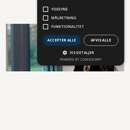
YDEEVNE
MÅLRETNING
FUNKTIONALITET
ACCEPTER ALLE
AFVIS ALLE
VIS DETALJER
POWERED BY COOKIESCRIPT
Medarbejdere
Med et team af specialiserede medarbejdere, der samarbejder