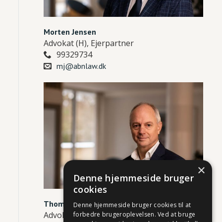
Morten Jensen
Advokat (H), Ejerpartner
99329734

mj@abnlaw.dk

×
Denne hjemmeside bruger
cookies
Thomas Schultz
Denne hjemmeside bruger cookies til at
Advokat (L), Ejerpartner
forbedre brugeroplevelsen. Ved at bruge