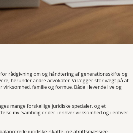
n for rådgivning om og håndtering af generationsskifte og
ivere, herunder andre advokater. Vi lægger stor vægt på at
r virksomhed, familie og formue. Både i levende live og
ges mange forskellige juridiske specialer, og et
else mv. Samtidig er der i enhver virksomhed og i enhver
fbalancerede juridiske, skatte- og afgiftsmæssige