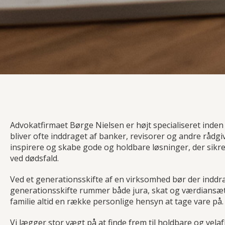
Advokatfirmaet Børge Nielsen er højt specialiseret inde
bliver ofte inddraget af banker, revisorer og andre rådg
inspirere og skabe gode og holdbare løsninger, der sikre
ved dødsfald.
Ved et generationsskifte af en virksomhed bør der inddra
generationsskifte rummer både jura, skat og værdiansætt
familie altid en række personlige hensyn at tage vare på.
Vi lægger stor vægt på at finde frem til holdbare og vela