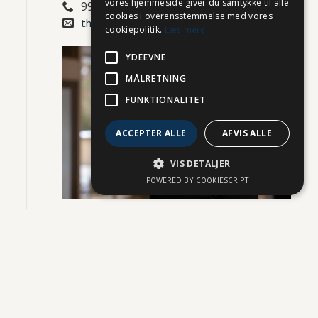
vores hjemmeside giver du samtykke til alle
99329712

cookies i overensstemmelse med vores
ths@abnlaw.dk

cookiepolitik.
Læs mere
YDEEVNE
MÅLRETNING
FUNKTIONALITET
ACCEPTER ALLE
AFVIS ALLE
VIS DETALJER
POWERED BY COOKIESCRIPT
Ulla Skov
Advokat (H), Ejerpartner
99329721

us@abnlaw.dk
