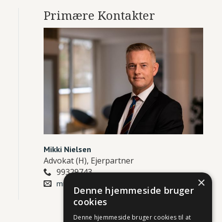
Primære Kontakter
Mikki Nielsen
Advokat (H), Ejerpartner
99329743

×
mn@abnlaw.dk

Denne hjemmeside bruger
cookies
Denne hjemmeside bruger cookies til at