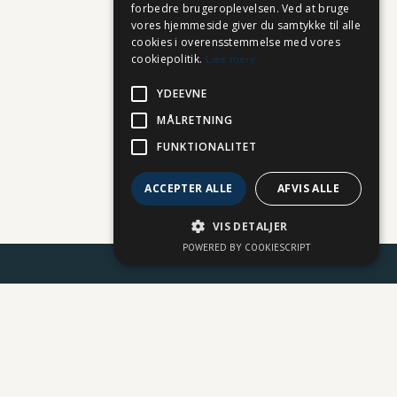
forbedre brugeroplevelsen. Ved at bruge
vores hjemmeside giver du samtykke til alle
cookies i overensstemmelse med vores
cookiepolitik.
Læs mere
YDEEVNE
MÅLRETNING
FUNKTIONALITET
ACCEPTER ALLE
AFVIS ALLE
VIS DETALJER
POWERED BY COOKIESCRIPT